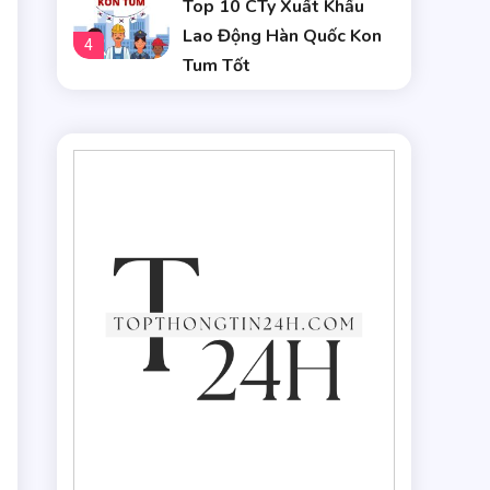
Top 10 CTy Xuất Khẩu
Lao Động Hàn Quốc Kon
4
Tum Tốt
g
g