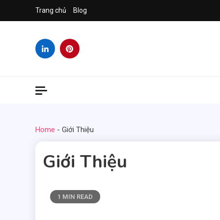
Skip
Trang chủ
Blog
to
content
Home
-
Giới Thiệu
Giới Thiệu
1 MIN READ