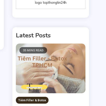
logo topthongtin24h
Latest Posts
35 MINS READ
Tiêm Filler & Botox