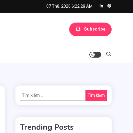
07 Th8, 2026
6:22:28 AM
Subscribe
Tìm
kiếm
cho:
Trending Posts