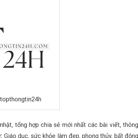
 topthongtin24h
hật, tổng hợp chia sẻ mới nhất các bài viết, thôn
hư: Giáo dục, sức khỏe làm đẹp, phong thủy, bất độn