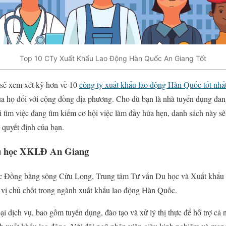
Top 10 CTy Xuất Khẩu Lao Động Hàn Quốc An Giang Tốt
a sẽ xem xét kỹ hơn về 10
công ty xuất khẩu lao động Hàn Quốc tốt nh
của họ đối với cộng đồng địa phương. Cho dù bạn là nhà tuyển dụng đa
i tìm việc đang tìm kiếm cơ hội việc làm đầy hứa hẹn, danh sách này sẽ
a quyết định của bạn.
Du học XKLĐ An Giang
vực Đồng bằng sông Cửu Long, Trung tâm Tư vấn Du học và Xuất khẩu
 vị chủ chốt trong ngành xuất khẩu lao động Hàn Quốc.
i dịch vụ, bao gồm tuyển dụng, đào tạo và xử lý thị thực để hỗ trợ cả