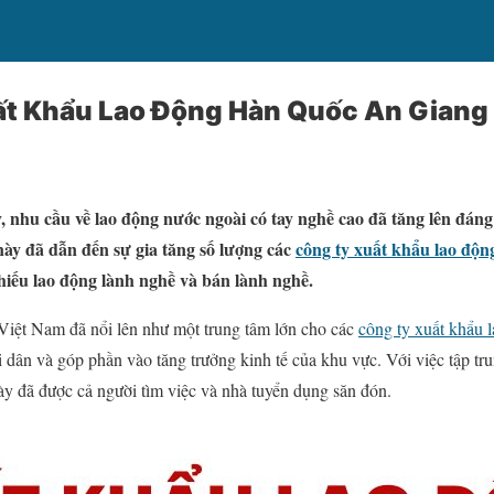
ất Khẩu Lao Động Hàn Quốc An Giang 
nhu cầu về lao động nước ngoài có tay nghề cao đã tăng lên đáng
 này đã dẫn đến sự gia tăng số lượng các
công ty xuất khẩu lao độn
iếu lao động lành nghề và bán lành nghề.
Việt Nam đã nổi lên như một trung tâm lớn cho các
công ty xuất khẩu
i dân và góp phần vào tăng trưởng kinh tế của khu vực. Với việc tập tr
ày đã được cả người tìm việc và nhà tuyển dụng săn đón.