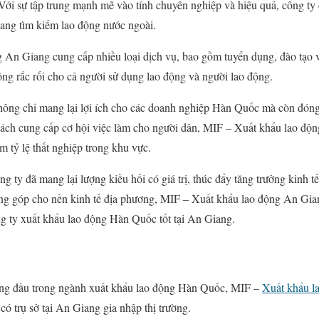
 sự tập trung mạnh mẽ vào tính chuyên nghiệp và hiệu quả, công ty đ
ang tìm kiếm lao động nước ngoài.
n Giang cung cấp nhiều loại dịch vụ, bao gồm tuyển dụng, đào tạo và
ông rắc rối cho cả người sử dụng lao động và người lao động.
hông chỉ mang lại lợi ích cho các doanh nghiệp Hàn Quốc mà còn đóng
ch cung cấp cơ hội việc làm cho người dân, MIF – Xuất khẩu lao độ
ảm tỷ lệ thất nghiệp trong khu vực.
ng ty đã mang lại lượng kiều hối có giá trị, thúc đẩy tăng trưởng kinh 
óng góp cho nền kinh tế địa phương, MIF – Xuất khẩu lao động An Gi
ng ty xuất khẩu lao động Hàn Quốc tốt tại An Giang.
hàng đầu trong ngành xuất khẩu lao động Hàn Quốc, MIF –
Xuất khẩu l
ó trụ sở tại An Giang gia nhập thị trường.