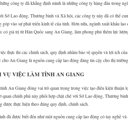
hững công ty đã khẳng định mình là những công ty hàng đầu trong ng
ới Sở Lao động, Thương binh và Xã hội, các công ty này đã có thể cun
góp vào sự phát triển kinh tế của tỉnh. Hơn nữa, ngành xuất khẩu la
ức có giá trị từ Hàn Quốc sang An Giang, làm phong phú thêm lực lượ
iệc thực thi các chính sách, quy định nhằm bảo vệ quyền và lợi ích củ
ực cho An Giang là nguồn cung cấp lao động đáng tin cậy cho thị trườ
 VỤ VIỆC LÀM TỈNH AN GIANG
tỉnh An Giang đóng vai trò quan trọng trong việc tạo điều kiện thuận l
 quan chính phủ này phối hợp chặt chẽ với Sở Lao động, Thương bin
g được thực hiện theo đúng quy định, chính sách.
ỉnh đã được biết đến như một nguồn cung cấp lao động có tay nghề và 