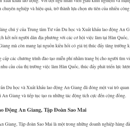
ình xuất khẩu lao động. Với đội ngũ nhân viên giàu kinh nghiệm và mạn
ính chuyên nghiệp và hiệu quả, trở thành lựa chọn ưu tiên của nhiều cô
đáng chú ý của Trung tâm Tư vấn Du học và Xuất khẩu lao động An G
ch kết nối người dân địa phương với các cơ hội việc làm tại Hàn Quốc,
Giang mà còn mang lại nguồn kiều hối có giá trị thúc đẩy tăng trưởng k
 cấp các chương trình đào tạo miễn phí nhằm trang bị cho người tìm v
 nhu cầu của thị trường việc làm Hàn Quốc, thúc đẩy phát triển lực lượ
n Du học và Xuất khẩu lao động An Giang đã đóng một vai trò quan tr
i An Giang và tiếp tục tạo ra những tác động tích cực đến cộng đồng.
o Động An Giang, Tập Đoàn Sao Mai
n Giang, Tập đoàn Sao Mai là một trong những doanh nghiệp hàng đầu