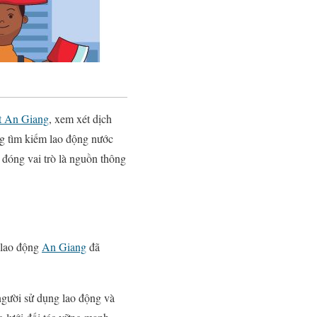
ất An Giang
, xem xét dịch
ng tìm kiếm lao động nước
 đóng vai trò là nguồn thông
 lao động
An Giang
đã
 người sử dụng lao động và