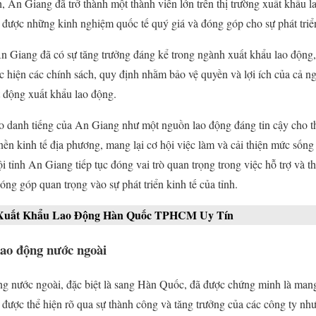
 An Giang đã trở thành một thành viên lớn trên thị trường xuất khẩu
 được những kinh nghiệm quốc tế quý giá và đóng góp cho sự phát triển
 Giang đã có sự tăng trưởng đáng kể trong ngành xuất khẩu lao động, đ
 hiện các chính sách, quy định nhằm bảo vệ quyền và lợi ích của cả ng
 động xuất khẩu lao động.
o danh tiếng của An Giang như một nguồn lao động đáng tin cậy cho 
 nền kinh tế địa phương, mang lại cơ hội việc làm và cải thiện mức sốn
tỉnh An Giang tiếp tục đóng vai trò quan trọng trong việc hỗ trợ và th
ng góp quan trọng vào sự phát triển kinh tế của tỉnh.
 Xuất Khẩu Lao Động Hàn Quốc TPHCM Uy Tín
Lao động nước ngoài
g nước ngoài, đặc biệt là sang Hàn Quốc, đã được chứng minh là mang
 được thể hiện rõ qua sự thành công và tăng trưởng của các công ty n