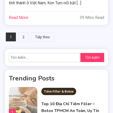
tỉnh thành ở Việt Nam, Kon Tum nổi bật […]
Read More
39 Mins Read
Phân
1
2
Tiếp theo
trang
Tìm
bài
kiếm
viết
cho:
Trending Posts
Tiêm Filler & Botox
Top 10 Địa Chỉ Tiêm Filler –
Botox TPHCM An Toàn, Uy Tín
1