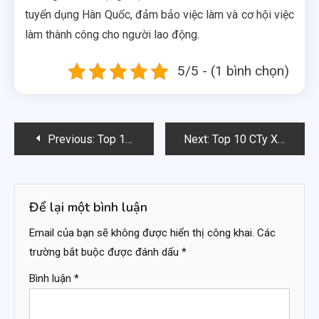
tuyển dụng Hàn Quốc, đảm bảo việc làm và cơ hội việc
làm thành công cho người lao động.
5/5 - (1 bình chọn)
Điều
Previous:
Top 10 CTy Xuất Khẩu Lao Động Hàn Quốc TPHCM Uy Tín
Next:
Top 10 CTy Xuất Khẩu Lao Động Hàn Quốc An Giang Tốt
hướng
bài
Để lại một bình luận
viết
Email của bạn sẽ không được hiển thị công khai.
Các
trường bắt buộc được đánh dấu
*
Bình luận
*